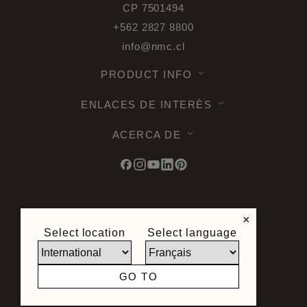
CP 7501494
+562 2827 8800
info@nmc.cl
PRODUCT INFO
ENLACES DE INTERÈS
ACERCA DE
© 2026 Noel & Marquet. Tous droits
×
reservés -
Protección de datos RGPD -
Select location
Select language
Condiciones de utilizacion -
Términos u
Condiciones -
Mapa del sitio
Condiciones Generales de Venta -
GO TO
Derecho de desistimiento
Sitio creado por