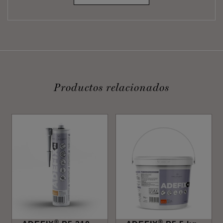
Productos relacionados
®
®