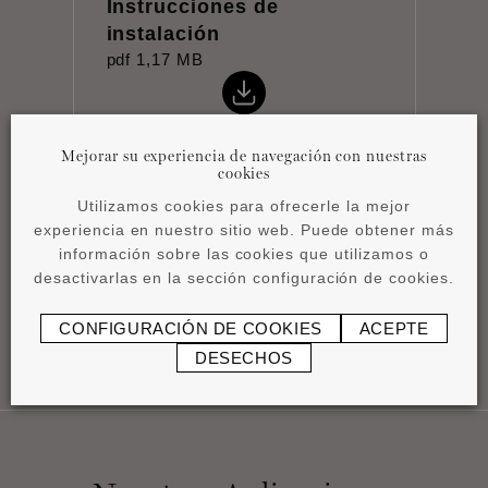
Instrucciones de
instalación
pdf
1,17 MB
Mejorar su experiencia de navegación con nuestras
cookies
Utilizamos cookies para ofrecerle la mejor
Product overview
experiencia en nuestro sitio web. Puede obtener más
pdf
4,15 MB
información sobre las cookies que utilizamos o
desactivarlas en la sección configuración de cookies.
CONFIGURACIÓN DE COOKIES
ACEPTE
DESECHOS