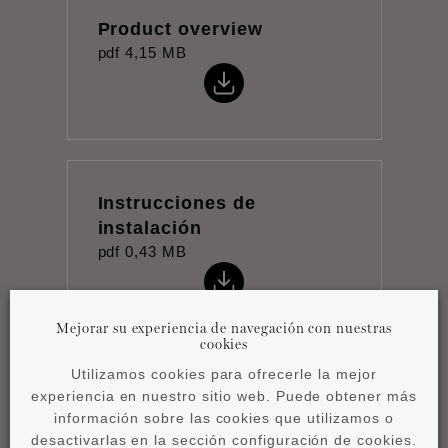
Product overview
pdf
4,15 MB
Instrucciones de
instalación
pdf
0,43 MB
Mejorar su experiencia de navegación con nuestras
cookies
Utilizamos cookies para ofrecerle la mejor
experiencia en nuestro sitio web. Puede obtener más
Ficha técnica
información sobre las cookies que utilizamos o
pdf
1,09 MB
desactivarlas en la sección configuración de cookies.