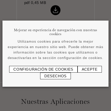
pdf
0,45 MB
Mejorar su experiencia de navegación con nuestras
cookies
Ficha técnica
Utilizamos cookies para ofrecerle la mejor
pdf
0,83 MB
experiencia en nuestro sitio web. Puede obtener más
información sobre las cookies que utilizamos o
desactivarlas en la sección configuración de cookies.
CONFIGURACIÓN DE COOKIES
ACEPTE
DESECHOS
Nuestras Aplicaciones