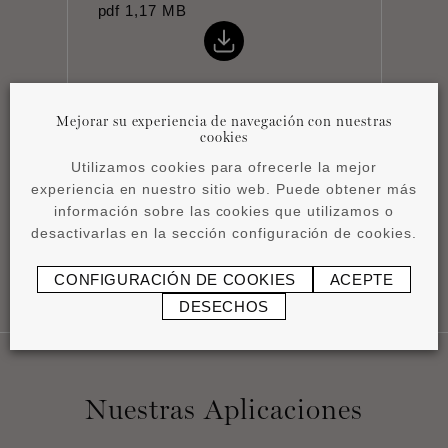
pdf
1,17 MB
Mejorar su experiencia de navegación con nuestras
cookies
Ficha técnica
Utilizamos cookies para ofrecerle la mejor
pdf
0,76 MB
experiencia en nuestro sitio web. Puede obtener más
información sobre las cookies que utilizamos o
desactivarlas en la sección configuración de cookies.
CONFIGURACIÓN DE COOKIES
ACEPTE
DESECHOS
Nuestras Aplicaciones