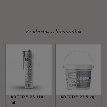
Productos relacionados
®
®
ADEFIX
P5 310
ADEFIX
P5 5 kg
ml