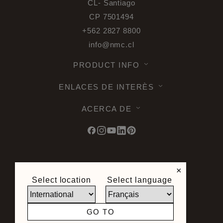
CL- Santiago
CP 7501494
+562 2827 8800
info@nmc.cl
PRODUCT INFO
ENLACES DE INTERÈS
ACERCA DE
© 2026 Noel & Marquet. Tous droits
×
reservés -
Protección de datos RGPD -
Select location
Select language
Condiciones de utilizacion -
Términos u
Condiciones -
Mapa del sitio
Condiciones Generales de Venta -
GO TO
Derecho de desistimiento
Sitio creado por