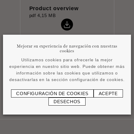
Product overview
pdf
4,15 MB
Mejorar su experiencia de navegación con nuestras
cookies
Utilizamos cookies para ofrecerle la mejor
Instrucciones de
experiencia en nuestro sitio web. Puede obtener más
instalación
información sobre las cookies que utilizamos o
pdf
0,42 MB
desactivarlas en la sección configuración de cookies.
CONFIGURACIÓN DE COOKIES
ACEPTE
DESECHOS