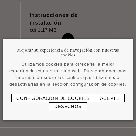
Instrucciones de
instalación
pdf
1,17 MB
Mejorar su experiencia de navegación con nuestras
cookies
Utilizamos cookies para ofrecerle la mejor
experiencia en nuestro sitio web. Puede obtener más
Ficha técnica
información sobre las cookies que utilizamos o
pdf
0,87 MB
desactivarlas en la sección configuración de cookies.
CONFIGURACIÓN DE COOKIES
ACEPTE
DESECHOS