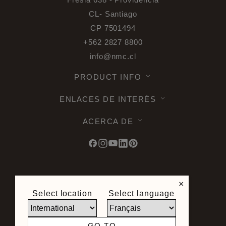
CL- Santiago
CP 7501494
+562 2827 8800
info@nmc.cl
PRODUCT INFO
ENLACES DE INTERÈS
ACERCA DE
© 2026 Noel & Marquet. Tous droits
×
reservés -
Protección de datos RGPD -
Select location
Select language
Condiciones de utilizacion -
Términos u
Condiciones -
Mapa del sitio
Condiciones Generales de Venta -
GO TO