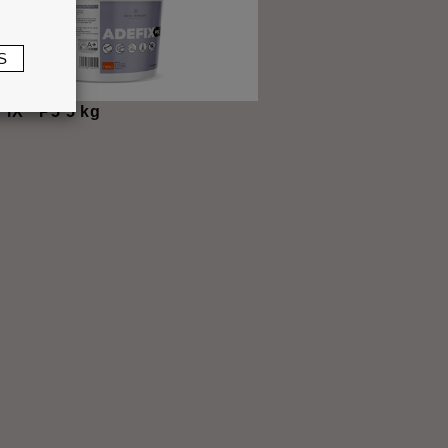
S
®
FIX
P5 5 kg