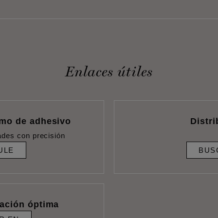
Enlaces útiles
umo de adhesivo
Distr
ades con precisión
ULE
BUS
lación óptima