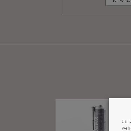
BUSCA
Util
web.