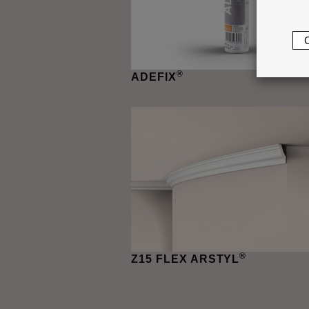
®
ADEFIX
®
Z15 FLEX ARSTYL