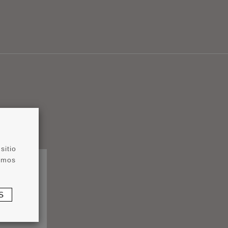
sitio
zamos
S