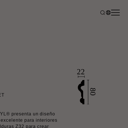
S
ET
TYL® presenta un diseño
 excelente para interiores
olduras Z32 para crear