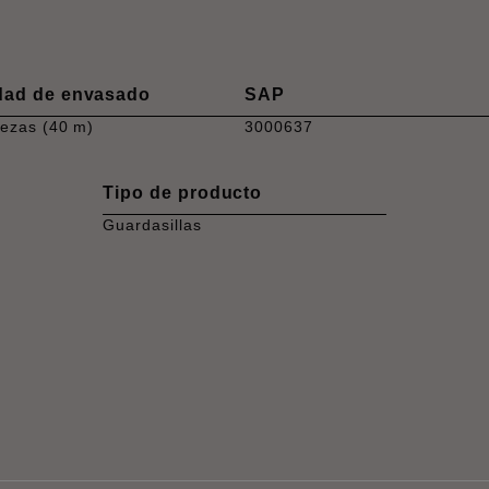
dad de envasado
SAP
iezas (40 m)
3000637
Tipo de producto
Guardasillas