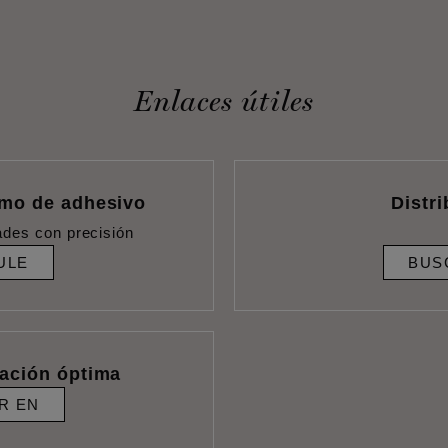
Enlaces útiles
umo de adhesivo
Distr
ades con precisión
ULE
BUS
lación óptima
R EN