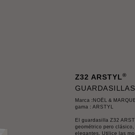
®
Z32 ARSTYL
GUARDASILLA
Marca :
NOËL & MARQU
gama : ARSTYL
El guardasilla Z32 ARS
geométrico pero clásico,
elegantes. Utilice las m