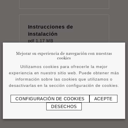
Instrucciones de
instalación
pdf
1,17 MB
Mejorar su experiencia de navegación con nuestras
cookies
Utilizamos cookies para ofrecerle la mejor
experiencia en nuestro sitio web. Puede obtener más
información sobre las cookies que utilizamos o
Ficha técnica
desactivarlas en la sección configuración de cookies.
pdf
0,87 MB
CONFIGURACIÓN DE COOKIES
ACEPTE
DESECHOS