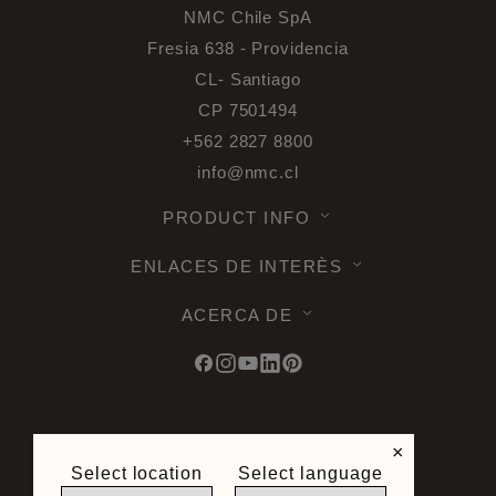
NMC Chile SpA
Fresia 638 - Providencia
CL- Santiago
CP 7501494
+562 2827 8800
info@nmc.cl
PRODUCT INFO
ENLACES DE INTERÈS
ACERCA DE
© 2026 Noel & Marquet. Tous droits
×
reservés -
Protección de datos RGPD -
Select location
Select language
Condiciones de utilizacion -
Términos u