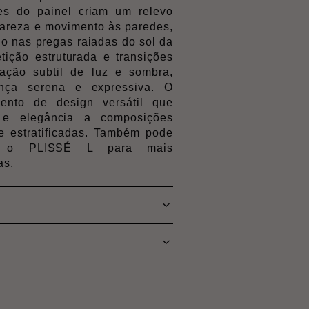
res do painel criam um relevo
clareza e movimento às paredes,
do nas pregas raiadas do sol da
etição estruturada e transições
ração subtil de luz e sombra,
nça serena e expressiva. O
nto de design versátil que
e e elegância a composições
te estratificadas. Também pode
m o PLISSÉ L para mais
as.