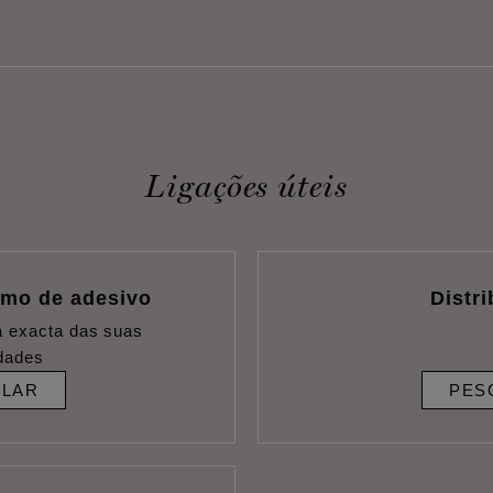
Ligações úteis
umo de adesivo
Distr
a exacta das suas
dades
ULAR
PES