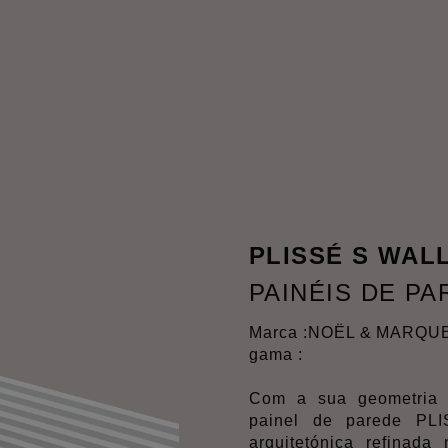
PLISSÉ S WAL
PAINÉIS DE P
Marca :
NOËL & MARQU
gama :
Com a sua geometria p
painel de parede PLI
arquitetónica refinada 