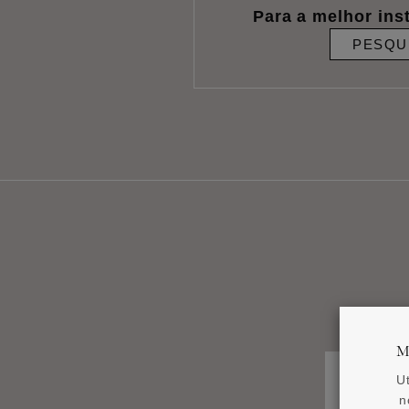
Para a melhor ins
PESQU
M
U
n