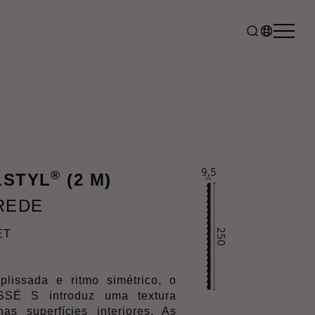
®
LSTYL
(2 M)
AREDE
ET
lissada e ritmo simétrico, o
SSÉ S introduz uma textura
nas superfícies interiores. As