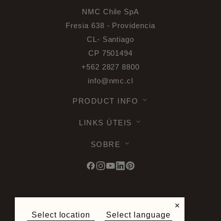
NMC Chile SpA
Fresia 638 - Providencia
CL- Santiago
CP 7501494
+562 2827 8800
info@nmc.cl
PRODUCT INFO
LINKS ÚTEIS
SOBRE
© 2026 Noel & Marquet. Todos os direitos
×
reservados -
Proteção de dados RGPD -
Select location
Select language
Condições de utilização -
Exoneração de