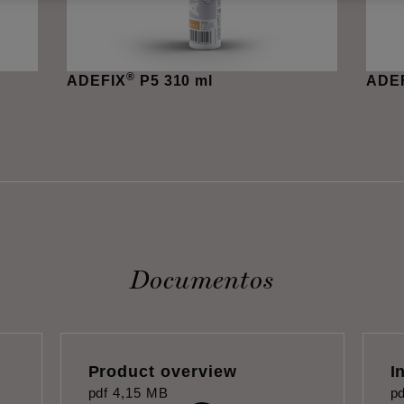
®
ADEFIX
P5 310 ml
ADE
Documentos
Product overview
I
pdf
4,15 MB
pd