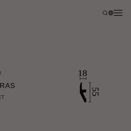
®
IRAS
ET