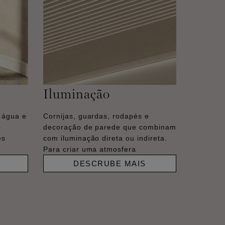
Iluminação
 água e
Cornijas, guardas, rodapés e
e
decoração de parede que combinam
es
com iluminação direta ou indireta.
Para criar uma atmosfera
DESCRUBE MAIS