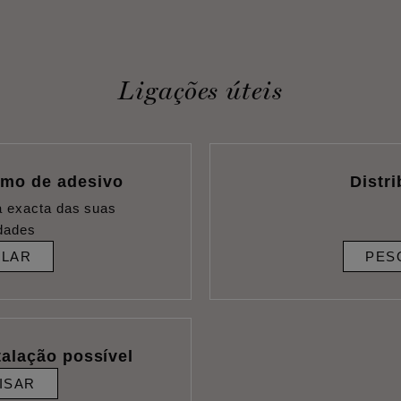
Ligações úteis
umo de adesivo
Distr
a exacta das suas
dades
ULAR
PES
talação possível
ISAR