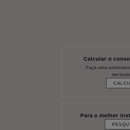
Calcular o cons
Faça uma estimativ
necessi
CALC
Para a melhor ins
PESQU