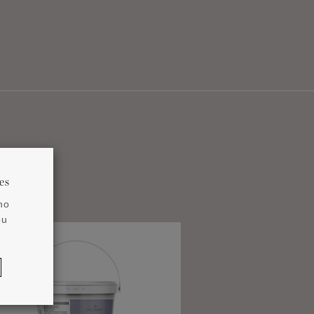
es
no
ou