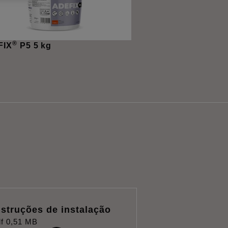
®
FIX
P5 5 kg
nstruções de instalação
f
0,51 MB