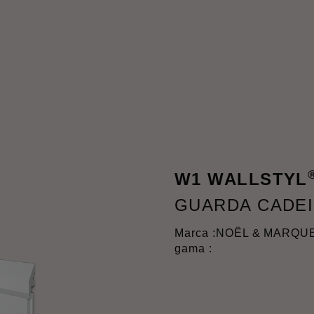
W1 WALLSTYL
GUARDA CADE
Marca :
NOËL & MARQU
gama :