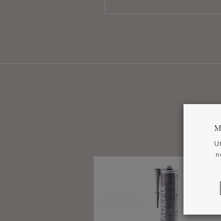
M
U
n