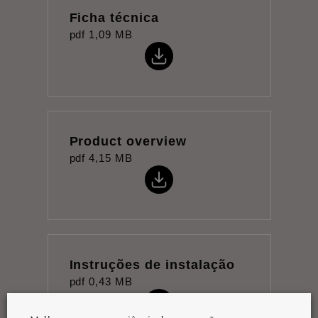
Ficha técnica
pdf
1,09 MB
Product overview
pdf
4,15 MB
Instruções de instalação
pdf
0,43 MB