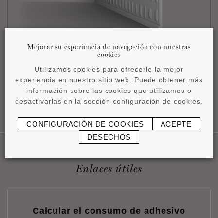
®
WL14 WALLSTYL
Mejorar su experiencia de navegación con nuestras
cookies
24 x 14,5 x 2000 mm
Utilizamos cookies para ofrecerle la mejor
experiencia en nuestro sitio web. Puede obtener más
información sobre las cookies que utilizamos o
VOLVER AL PRINCIPIO DE LA PÁGINA
desactivarlas en la sección configuración de cookies.
CONFIGURACIÓN DE COOKIES
ACEPTE
DESECHOS
Enlaces útiles
Calcular el consumo de adhesivo