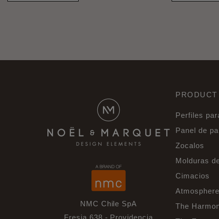
PRODUCT
Perfiles par
Panel de p
Zocalos
Molduras d
Cimacios
Atmosphere
NMC Chile SpA
The Harmon
Fresia 638 - Providencia