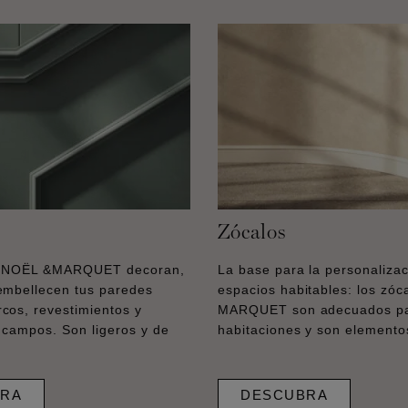
Zócalos
s NOËL &MARQUET decoran,
La base para la personalizac
embellecen tus paredes
espacios habitables: los zó
cos, revestimientos y
MARQUET son adecuados par
 campos. Son ligeros y de
habitaciones y son elemento
RA
DESCUBRA