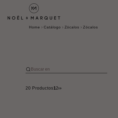
Home
Catálogo
Zócalos
Zócalos
20 Productos
1
2
›
»