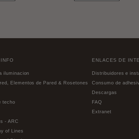
 INFO
ENLACES DE INT
a iluminacion
Distribuidores e ins
ared, Elementos de Pared & Rosetones
Consumo de adhesi
Descargas
e techo
FAQ
Extranet
s - ARC
y of Lines