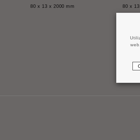
80 x 13 x 2000 mm
80 x 1
Util
web.