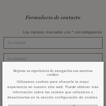
Formulario de contacto
Los campos marcados con * son obligatorios
Su
nombre
Su
nombre
*
Mejorar su experiencia de navegación con nuestras
Teléfono
*
cookies
Utilizamos cookies para ofrecerle la mejor
experiencia en nuestro sitio web. Puede obtener más
Tu
correo
información sobre las cookies que utilizamos o
electrónico
*
desactivarlas en la sección configuración de cookies.
Su