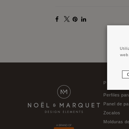
Util
web.
PRODUCT
Perfiles par
Panel de p
Zocalos
Molduras d