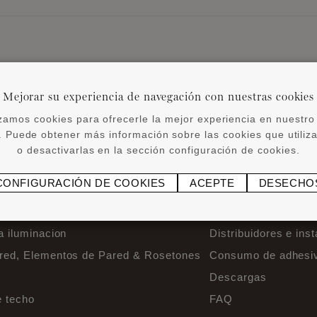
Mejorar su experiencia de navegación con nuestras cookies
izamos cookies para ofrecerle la mejor experiencia en nuestro 
 Puede obtener más información sobre las cookies que utili
VOLVER A LAS NOTICIAS
o desactivarlas en la sección configuración de cookies.
CONFIGURACIÓN DE COOKIES
ACEPTE
DESECHO
 INFO
ENLACES DE INT
a iluminacion
Distribuidores e ins
ared, Elementos de Pared & Rosetones
Consumo de adhesi
Descargas
e techo
FAQ