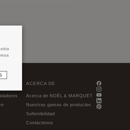
sitio
zamos
S
ERÈS
ACERCA DE
taladores
Acerca de NOËL & MARQUET
vo
Nuestras gamas de productos
Soltenibilidad
Contáctenos