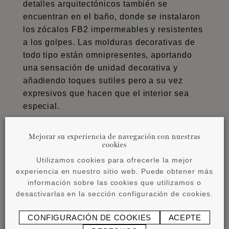
detalles arquitectónicos también se
encuentran en el baño, donde se instalaron
los
zócalos FB2
impermeables y resistentes
a los golpes. Las molduras decorativas de
todo tipo están omnipresentes, aportando
una sensación de unidad decorativa y
añadiendo toques sutiles pero a su vez
expresivos que hacen que el interior sea
especial.
Mejorar su experiencia de navegación con nuestras
cookies
Utilizamos cookies para ofrecerle la mejor
experiencia en nuestro sitio web. Puede obtener más
información sobre las cookies que utilizamos o
desactivarlas en la sección configuración de cookies.
CONFIGURACIÓN DE COOKIES
ACEPTE