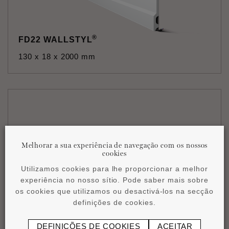
®
FD22 WALLSTYL
130 x 18 x 2000 mm
Melhorar a sua experiência de navegação com os nossos
cookies
Utilizamos cookies para lhe proporcionar a melhor
experiência no nosso sítio. Pode saber mais sobre
os cookies que utilizamos ou desactivá-los na secção
®
FD2S FLEX WALLSTYL
definições de cookies.
110 x 15 x 2000 mm
DEFINIÇÕES DE COOKIES
ACEITAR