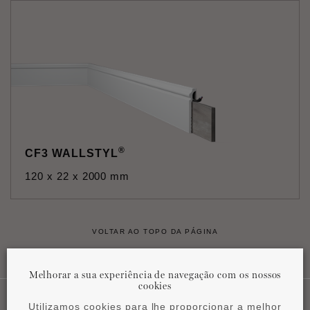
®
CF3 WALLSTYL
120 x 22 x 2000 mm
VOLTAR AO TOPO DA PÁGINA
Melhorar a sua experiência de navegação com os nossos
cookies
Utilizamos cookies para lhe proporcionar a melhor