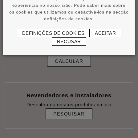
experiência no nosso sítio. Pode saber mais sobre
Ligações úteis
os cookies que utilizamos ou desactivá-los na secção
definições de cookies.
DEFINIÇÕES DE COOKIES
ACEITAR
Calcular o consumo de adesivo
RECUSAR
Faça uma estimativa exacta das suas
necessidades
CALCULAR
Revendedores e instaladores
Descubra os nossos produtos na loja
PESQUISAR