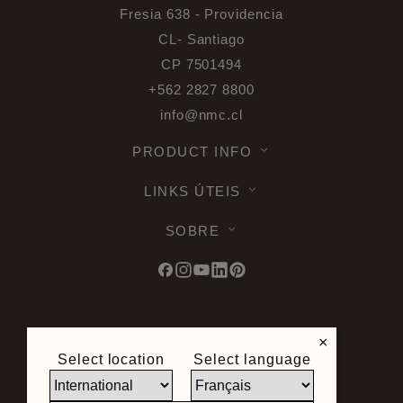
Fresia 638 - Providencia
CL- Santiago
CP 7501494
+562 2827 8800
info@nmc.cl
PRODUCT INFO
LINKS ÚTEIS
SOBRE
© 2026 Noel & Marquet. Todos os direitos
×
reservados -
Proteção de dados RGPD -
Select location
Select language
Condições de utilização -
Exoneração de
responsabilidade -
Mapa do site
Condições gerais de venda -
Direito de