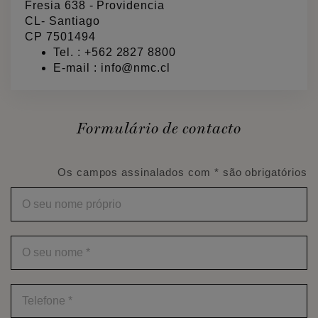
Fresia 638 - Providencia
CL- Santiago
CP 7501494
Tel. :
+562 2827 8800
E-mail :
info@nmc.cl
Formulário de contacto
Os campos assinalados com * são obrigatórios
O
seu
nome
próprio
O
seu
nome
*
Telefone
*