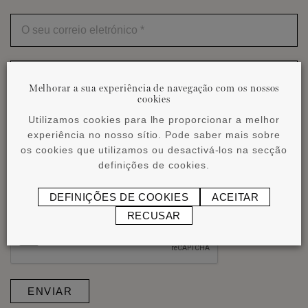
O
seu
correio
eletrónico
*
A
sua
mensagem
Melhorar a sua experiência de navegação com os nossos
*
cookies
Utilizamos cookies para lhe proporcionar a melhor
experiência no nosso sítio. Pode saber mais sobre
os cookies que utilizamos ou desactivá-los na secção
definições de cookies.
Gostaria de receber a newsletter
Li e aceito a
política de privacidade
. *
DEFINIÇÕES DE COOKIES
ACEITAR
RECUSAR
ENVIAR