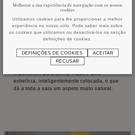
Melhorar a sua experiência de navegação com os nossos
Sala de jantar: um espaço para
cookies
descontrair
Utilizamos cookies para lhe proporcionar a melhor
experiência no nosso sítio. Pode saber mais sobre
O padrão de molduras de painel, de marca,
os cookies que utilizamos ou desactivá-los na secção
na parede continua na sala de jantar. Mas
definições de cookies.
aqui, Jenny adiciona algumas gravuras
emolduradas com estilo que fazem com que
DEFINIÇÕES DE COOKIES
ACEITAR
a sala comum pareça um pouco mais lúdica
RECUSAR
e aberta. As plantas são também muito
importantes para Jenny. Aqui, é uma
estrelícia, inteligentemente colocada, o que
dá a toda a sala um aspeto muito natural.