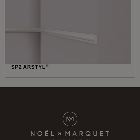
®
SP2 ARSTYL