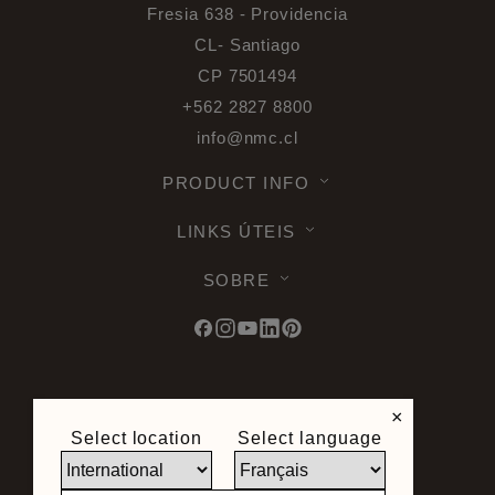
Fresia 638 - Providencia
CL- Santiago
CP 7501494
+562 2827 8800
info@nmc.cl
PRODUCT INFO
LINKS ÚTEIS
SOBRE
© 2026 Noel & Marquet. Todos os direitos
×
reservados -
Proteção de dados RGPD -
Select location
Select language
Condições de utilização -
Exoneração de
responsabilidade -
Mapa do site
Condições gerais de venda -
Direito de